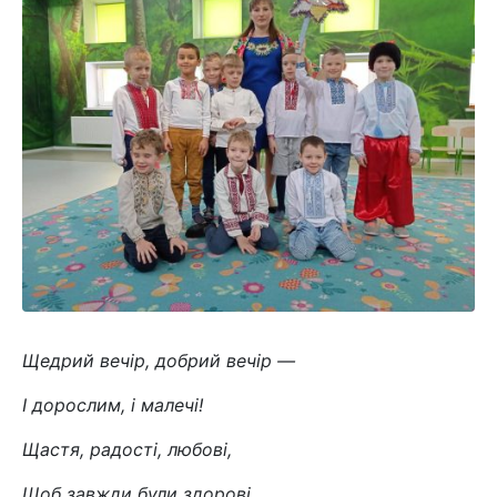
Щедрий вечір, добрий вечір —
І дорослим, і малечі!
Щастя, радості, любові,
Щоб завжди були здорові