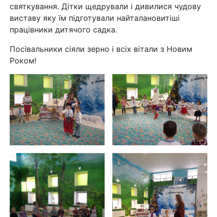
святкування. Дітки щедрували і дивилися чудову
виставу яку їм підготували найталановитіші
працівники дитячого садка.
Посівальники сіяли зерно і всіх вітали з Новим
Роком!