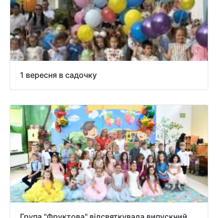
1 вересня в садочку
Група "Фруктова" відсвяткувала випускний.